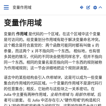


变量作用域
变量作用域
变量的
作用域
是代码的一个区域，在这个区域中这个变量
是可访问的。给变量划分作用域有助于解决变量命名冲突。
这个概念是符合直觉的：两个函数可能同时都有叫做
x
的
参量，而这两个
x
并不指向同一个东西。 相似地，也有很
多其他的情况，代码的不同块会使用同样名字，但并不指向
同一个东西。相同的变量名是否指向同一个东西的规则被称
为作用域规则；这一节会详细地把这个规则讲清楚。
语言中的某些结构会引入
作用域块
，这是可以成为一些变量
集合的作用域的代码区域。一个变量的作用域不是源代码行
的任意集合；相反，它始终与这些块之一关系密切。在
Julia 中主要有两种作用域，
全局作用域
与
局部作用域
，后
者可以嵌套。 在 Julia 中还存在引入“硬作用域”的构造和只