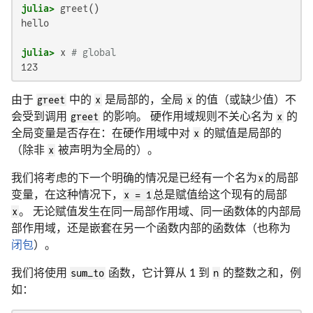
julia>
hello

julia>
 x 
# global
123
由于
greet
中的
x
是局部的，全局
x
的值（或缺少值）不
会受到调用
greet
的影响。 硬作用域规则不关心名为
x
的
全局变量是否存在：在硬作用域中对
x
的赋值是局部的
（除非
x
被声明为全局的）。
我们将考虑的下一个明确的情况是已经有一个名为
x
的局部
变量，在这种情况下，
x = 1
总是赋值给这个现有的局部
x
。 无论赋值发生在同一局部作用域、同一函数体的内部局
部作用域，还是嵌套在另一个函数内部的函数体（也称为
闭包
）。
我们将使用
sum_to
函数，它计算从 1 到
n
的整数之和，例
如：