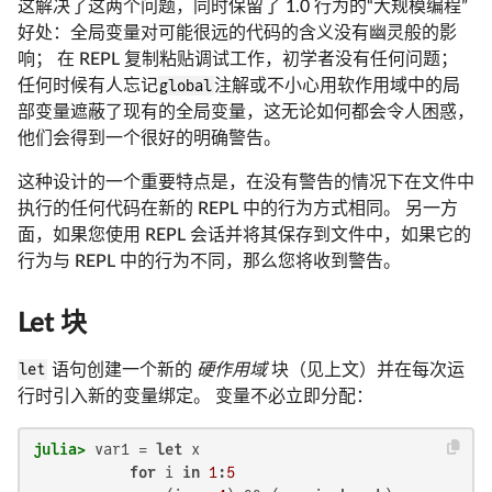
这解决了这两个问题，同时保留了 1.0 行为的“大规模编程”
好处：全局变量对可能很远的代码的含义没有幽灵般的影
响； 在 REPL 复制粘贴调试工作，初学者没有任何问题；
任何时候有人忘记
global
注解或不小心用软作用域中的局
部变量遮蔽了现有的全局变量，这无论如何都会令人困惑，
他们会得到一个很好的明确警告。
这种设计的一个重要特点是，在没有警告的情况下在文件中
执行的任何代码在新的 REPL 中的行为方式相同。 另一方
面，如果您使用 REPL 会话并将其保存到文件中，如果它的
行为与 REPL 中的行为不同，那么您将收到警告。
Let 块
let
语句创建一个新的
硬作用域
块（见上文）并在每次运
行时引入新的变量绑定。 变量不必立即分配：
julia>
 var1 = 
let
 x

for
 i 
in
1
:
5