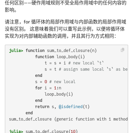
任何区别——硬作用域规则不受全局作用域中的任何内容的
影响。
请注意，for 循环体的局部作用域与内部函数的局部作用域
没有区别。 这意味着我们可以重写此示例，以便将循环体
实现为对内部辅助函数的调用，并且其行为方式相同：
julia>
function
 sum_to_def_closure(n)

function
 loop_body(i)

               t = s + i 
# new local `t`
               s = t 
# assign same local `s` as belo
end
           s = 
0
# new local
for
 i = 
1
:n

               loop_body(i)

end
return
 s, 
@isdefined
(t)

end
sum_to_def_closure (generic function with 1 method)

julia>
 sum_to_def_closure(
10