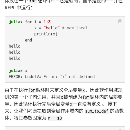
体放在一个
for
循环中——它是软的，而不是硬的——并在
REPL 中运行：
julia>
for
 i = 
1
:
3
           x = 
"hello"
# new local
           println(x)

end
hello

hello

hello

julia>
ERROR: UndefVarError: `x` not defined
由于在执行
for
循环时未定义全局变量
x
，因此软作用域规
则的第一个子句适用，并且
x
被创建为
for
循环内的局部变
量，因此循环执行完后全局变量
x
一直没有定义 。 接下
来，让我们考虑提取到全局作用域内的
sum_to_def
的函数
体，将其参数固定为
n = 10