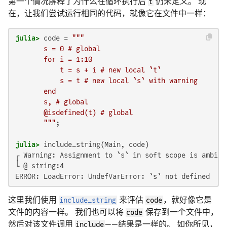
第一个情况解释了为什么在循环执行后
t
仍未定义。 现
在，让我们尝试运行相同的代码，就像它在文件中一样：
julia>
 code = 
"""

       s = 0 # global

       for i = 1:10

           t = s + i # new local `t`

           s = t # new local `s` with warning

       end

       s, # global

       @isdefined(t) # global

       """
julia>
┌ Warning: Assignment to `s` in soft scope is ambigu
└ @ string:4

ERROR: LoadError: UndefVarError: `s` not defined
这里我们使用
include_string
来评估
code
，就好像它是
文件的内容一样。 我们也可以将
code
保存到一个文件中，
然后对该文件调用
include
——结果是一样的。 如你所见，