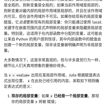
是全局的，则新变量是全局的；如果当前作用域是局部的，
则新变量对最内部的局部作用域是局部的，并且在该作用域
内可见，但在该作用域外不可见。如果你给现有的局部变量
赋值，它
总是
更新现有的局部变量：你只能通过使用
local
关键字在嵌套范围内显式声明新的局部变量来隐藏原局部变
量。特别是，这适用于在内部函数中分配的变量，这可能会
让来自 Python 的用户感到惊讶，其中内部函数中的赋值会
创建一个新的局部变量，除非该变量被明确声明为非局部变
量。
大多数情况下，这是非常直观的，但与许多直觉行为一样，
细节比人们天真地想象的要微妙得多。
当
x = <value>
出现在某局部作用域，Julia 根据赋值表达
式出现位置、
x
在此处已经引用的内容，采取如下规则确
定表达式的意义：
现存的局部变量：
如果
x
已经是一个局部变量
，那现
存的局部变量
x
将被 赋值；