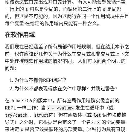
使该表达式首先出现并首先计算。 有人可能会想象循环第
一行上的
s
可以是全局的，而循环第二行上的
s
是局部
的，但这是不可能的，因为这两行在同一个作用域块中并且
每个变量 在给定的作用域内只能有一种含义。
在软作用域
我们现在已经涵盖了所有局部作用域规则，但在结束本节之
前，也许应该说几句关于为什么在交互式和非交互式上下文
中处理模糊软作用域的情况不同。 人们可以问两个明显的
问题：
为什么不都像REPL那样？
为什么不都表现得像在文件中那样？并跳过警告？
在 Julia ≤ 0.6 的版本中，所有全局作用域确实像当前的
REPL 一样工作：当
x = <value>
发生在循环中（或
try
/
catch
，
struct
内）但在函数体（或
let
语句块或推
导式）之外时，它根据是否定义了一个名为
x
的全局变量
来决定
x
是否应该是循环的局部变量。这种行为具有直观