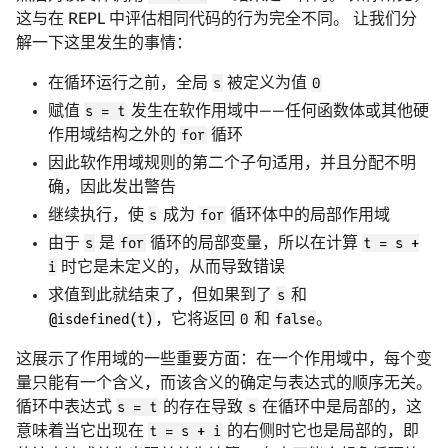
这与在 REPL 中评估相同代码的行为完全不同。 让我们分
解一下这里发生的事情：
在循环运行之前，全局
s
被定义为值
0
赋值
s = t
发生在软作用域中——任何函数体或其他硬
作用域结构之外的
for
循环
因此软作用域规则的第二个子句适用，并且分配不明
确，因此发出警告
继续执行，使
s
成为
for
循环体中的局部作用域
由于
s
是
for
循环的局部变量，所以在计算
t = s +
i
时它是未定义的，从而导致错误
求值到此就结束了，但如果到了
s
和
@isdefined(t)
，它将返回
0
和
false
。
这展示了作用域的一些重要方面：在一个作用域中，每个变
量只能有一个含义，而该含义的确定与表达式的顺序无关。
循环中表达式
s = t
的存在导致
s
在循环中是局部的，这
意味着当它出现在
t = s + i
的右侧时它也是局部的，即