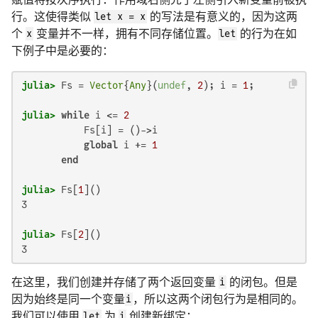
行。这使得类似
let x = x
的写法是有意义的，因为这两
个
x
变量并不一样，拥有不同存储位置。
let
的行为在如
下例子中是必要的：
julia>
 Fs = 
Vector
{
Any
}(
undef
, 
2
); i = 
1
julia>
while
 i <= 
2
           Fs[i] = ()->i

global
 i += 
1
end
julia>
 Fs[
1
3

julia>
 Fs[
2
3
在这里，我们创建并存储了两个返回变量
i
的闭包。但是
因为始终是同一个变量
i
，所以这两个闭包行为是相同的。
我们可以使用
let
为
i
创建新绑定：