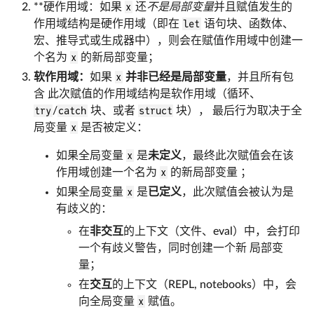
**硬作用域：如果
x
还
不是局部变量
并且赋值发生的
作用域结构是硬作用域（即在
let
语句块、函数体、
宏、推导式或生成器中），则会在赋值作用域中创建一
个名为
x
的新局部变量；
软作用域：
如果
x
并非已经是局部变量
，并且所有包
含 此次赋值的作用域结构是软作用域（循环、
try
/
catch
块、或者
struct
块）， 最后行为取决于全
局变量
x
是否被定义：
如果全局变量
x
是
未定义
，最终此次赋值会在该
作用域创建一个名为
x
的新局部变量 ；
如果全局变量
x
是
已定义
，此次赋值会被认为是
有歧义的：
在
非交互
的上下文（文件、eval）中，会打印
一个有歧义警告，同时创建一个新 局部变
量；
在
交互
的上下文（REPL, notebooks）中，会
向全局变量
x
赋值。