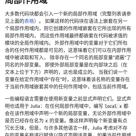
局部作用域
大多数代码块都会引入一个新的局部作用域（完整列表请参
见上面的
表格
）。 如果这样的代码块在语法上嵌套在另一
个局部作用域内，则它创建的作用域嵌套在它所出现的所有
局部作用域内， 而这些作用域最终都嵌套在代码被求值的
模块的全局作用域内。 外部作用域中的变量对于它们所包
含的任何作用域都是可见的，这意味着它们可以在内部作用
域中被读取和写入， 除非存在一个同名的局部变量"遮蔽"了
同名的外部变量。 即使外部局部变量是在内部块之后（在
文本上位于下方）声明的，这也是成立的。 当我们说一个
变量在给定作用域中"存在"时，这意味着该名称的变量存在
于当前作用域嵌套其中的任何作用域中，包括当前作用域。
一些编程语言需要在使用新变量之前显式声明它们。显式声
明也适用于 Julia：在任何局部作用域中，编写
local x
都
会在该作用域中声明一个新的局部变量，无论外部作用域中
是否已经存在名为
x
的变量。像这样声明每个新变量有点
冗长乏味，但是，与许多其他语言一样，Julia 考虑对不存
在的变量名称进行赋值以隐式声明该变量。如果当前作用域