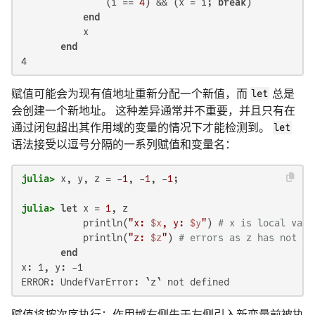
               (i == 
4
) && (x = i; 
break
)

end
           x

end
4
赋值可能会为现有值地址重新分配一个新值，而
let
总是
会创建一个新地址。 这种差异通常并不重要，并且只有在
通过闭包超出其作用域的变量的情况下才能检测到。
let
语法接受以逗号分隔的一系列赋值和变量名：
julia>
 x, y, z = -
1
, -
1
, -
1
julia>
let
 x = 
1
, z

           println(
"x: 
$x
, y: 
$y
"
) 
# x is local vari
           println(
"z: 
$z
"
) 
# errors as z has not be
end
x: 1, y: -1

ERROR: UndefVarError: `z` not defined
赋值将按次序执行：作用域右侧先于左侧引入新变量前被执