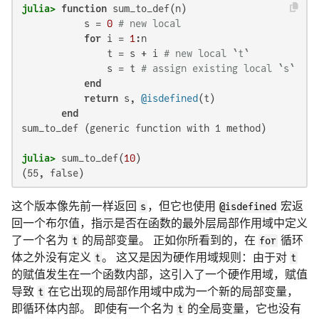
julia>
function
 sum_to_def(n)

           s = 
0
# new local
for
 i = 
1
:n

               t = s + i 
# new local `t`
               s = t 
# assign existing local `s`
end
return
 s, 
@isdefined
(t)

end
sum_to_def (generic function with 1 method)

julia>
 sum_to_def(
10
(55, false)
这个版本像先前一样返回
s
，但它也使用
@isdefined
宏返
回一个布尔值，指示是否在函数的最外层局部作用域中定义
了一个名为
t
的局部变量。 正如你所看到的，在
for
循环
体之外没有定义
t
。 这又是因为硬作用域规则：由于对
t
的赋值发生在一个函数内部，这引入了一个硬作用域，赋值
导致
t
在它出现的局部作用域中成为一个新的局部变量，
即循环体内部。 即使有一个名为
t
的全局变量，它也没有