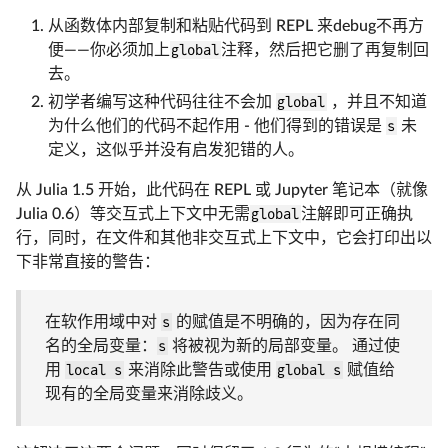
从函数体内部复制和粘贴代码到 REPL 来debug不再方
便——你必须加上
global
注释，然后把它删了再复制回
去。
初学者编写这种代码往往不会加
global
，并且不知道
为什么他们的代码不起作用 - 他们得到的错误是
s
未
定义，这似乎并没有启发犯错的人。
从 Julia 1.5 开始，此代码在 REPL 或 Jupyter 笔记本（就像
Julia 0.6）等交互式上下文中无需
global
注解即可正确执
行，同时，在文件和其他非交互式上下文中，它会打印出以
下非常直接的警告：
在软作用域中对
s
的赋值是不明确的，因为存在同
名的全局变量：
s
将被视为新的局部变量。 通过使
用
local s
来消除此警告或使用
global s
赋值给
现有的全局变量来消除歧义。