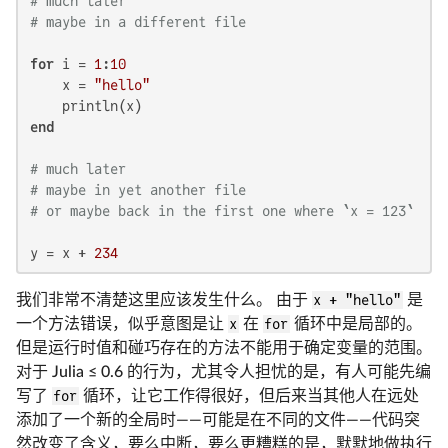
# much later
# maybe in a different file
for
 i = 
1
:
10
    x = 
"hello"
end
# much later
# maybe in yet another file
# or maybe back in the first one where `x = 123`
y = x + 
234
我们非常不清楚这里应该发生什么。 由于
x + "hello"
是
一个方法错误，似乎意图是让
x
在
for
循环中是局部的。
但是运行时值和碰巧存在的方法不能用于确定变量的范围。
对于 Julia ≤ 0.6 的行为，尤其令人担忧的是，有人可能先编
写了
for
循环，让它工作得很好，但后来当其他人在远处
添加了一个新的全局时——可能是在不同的文件——代码突
然改变了含义，要么中断，要么更糟糕的是，默默地做执行