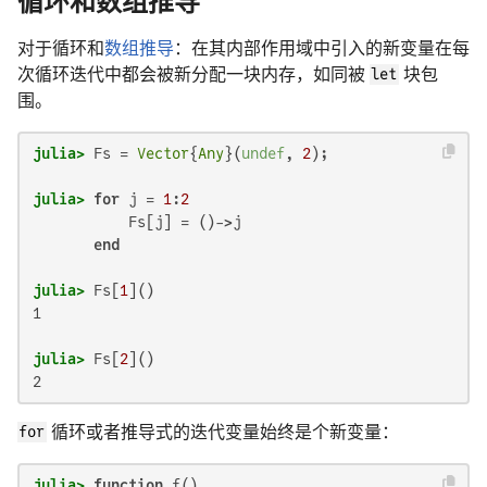
循环和数组推导
对于循环和
数组推导
：在其内部作用域中引入的新变量在每
次循环迭代中都会被新分配一块内存，如同被
let
块包
围。
julia>
 Fs = 
Vector
{
Any
}(
undef
, 
2
julia>
for
 j = 
1
:
2
           Fs[j] = ()->j

end
julia>
 Fs[
1
1

julia>
 Fs[
2
2
for
循环或者推导式的迭代变量始终是个新变量：
julia>
function
 f()
