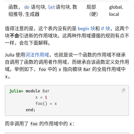
函数，
do
语句块,
let
语句块, 数
局部
global,
组推导, 生成器
（硬）
local
值得注意的是，这个表内没有的是
begin 块
和
if 块
，这两个
块
不会
引进新的作用域块。这两种作用域遵循的规则有点不
一样，会在下面解释。
Julia 使用
词法作用域
，也就是说一个函数的作用域不继承
自调用了函数的调用者作用域，而继承自该函数定义处作用
域。举例如下，
foo
中的
x
指向模块
Bar
的全局作用域中
x
。
julia>
module
 Bar

           x = 
1
           foo() = x

end
;
而非调用了
foo
的作用域中的
x
：