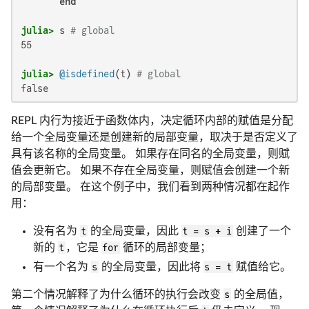
end
julia>
 s 
# global
55

julia>
@isdefined
(t) 
# global
false
REPL 内行为接近于函数体内，决定循环内部的赋值是分配
给一个全局变量还是创建新的局部变量，取决于是否定义了
具有该名称的全局变量。 如果存在同名的全局变量，则赋
值会更新它。 如果不存在全局变量，则赋值会创建一个新
的局部变量。 在这个例子中，我们看到两种情况都在起作
用：
没有名为
t
的全局变量，因此
t = s + i
创建了一个
新的
t
，它是
for
循环的局部变量；
有一个名为
s
的全局变量，因此将
s = t
赋值给它。
第二个情况解释了为什么循环的执行会改变
s
的全局值，