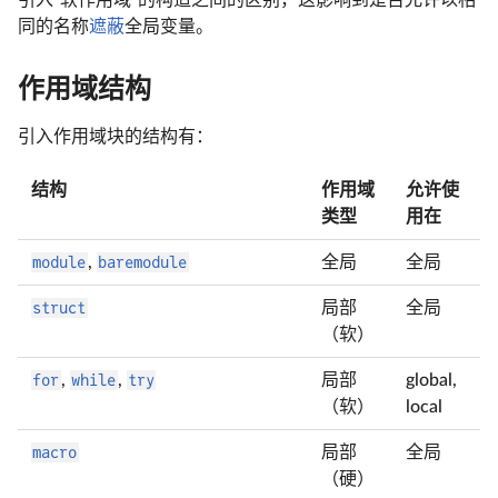
引入“软作用域”的构造之间的区别，这影响到是否允许以相
同的名称
遮蔽
全局变量。
作用域结构
引入作用域块的结构有：
结构
作用域
允许使
类型
用在
module
,
baremodule
全局
全局
struct
局部
全局
（软）
for
,
while
,
try
局部
global,
（软）
local
macro
局部
全局
（硬）