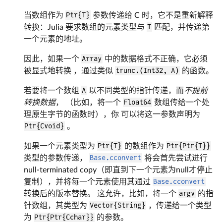
当数组作为
Ptr{T}
参数传递给 C 时，它不是重新解释
转换：Julia 要求数组的元素类型与
T
匹配，并传递第
一个元素的地址。
因此，如果一个
Array
中的数据格式不正确，它必须
被显式地转换 ，通过类似
trunc.(Int32, A)
的函数。
若要将一个数组
A
以不同类型的指针传递，而
不提前
转换数据
， （比如，将一个
Float64
数组传给一个处
理原生字节的函数时），你 可以将这一参数声明为
Ptr{Cvoid}
。
如果一个元素类型为
Ptr{T}
的数组作为
Ptr{Ptr{T}}
类型的参数传递，
Base.cconvert
将会首先尝试进行
null-terminated copy（即直到下一个元素为null才停止
复制），并将每一个元素使用其通过
Base.cconvert
转换后的版本替换。 这允许，比如，将一个
argv
的指
针数组，其类型为
Vector{String}
，传递给一个类型
为
Ptr{Ptr{Cchar}}
的参数。