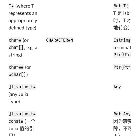
T*
(where T
Ref{T}
（
represents an
T 是 isbit
appropriately
时，T 才
defined type)
地转变）
char*
(or
CHARACTER*N
Cstring
if
char[]
, e.g. a
terminated
string)
Ptr{UInt8
char**
(or
Ptr{Ptr{U
*char[]
)
jl_value_t*
Any
(any Julia
Type)
jl_value_t*
Ref{Any}
const*
(一个
因为转变
Julia 值的引
障，不可
用）
入）