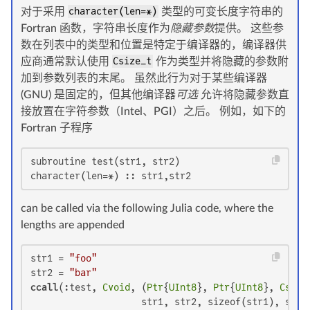
对于采用
character(len=*)
类型的可变长度字符串的
Fortran 函数，字符串长度作为
隐藏参数
提供。 这些参
数在列表中的类型和位置是特定于编译器的，编译器供
应商通常默认使用
Csize_t
作为类型并将隐藏的参数附
加到参数列表的末尾。 虽然此行为对于某些编译器
(GNU) 是固定的，但其他编译器
可选
允许将隐藏参数直
接放置在字符参数（Intel、PGI）之后。 例如，如下的
Fortran 子程序
subroutine test(str1, str2)

character(len=*) :: str1,str2
can be called via the following Julia code, where the
lengths are appended
str1 = 
"foo"
str2 = 
"bar"
ccall
(:test, 
Cvoid
, (
Ptr
{
UInt8
}, 
Ptr
{
UInt8
}, 
Csize
                    str1, str2, sizeof(str1), size