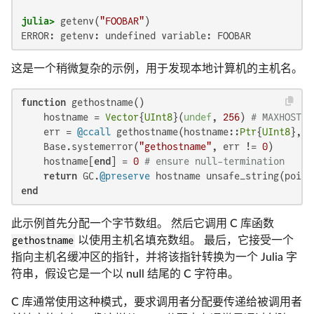
julia>
 getenv(
"FOOBAR"
ERROR: getenv: undefined variable: FOOBAR
这是一个稍微复杂的示例，用于发现本地计算机的主机名。
function
 gethostname()

    hostname = 
Vector
{
UInt8
}(
undef
, 
256
) 
# MAXHOSTNA
    err = 
@ccall
 gethostname(hostname::
Ptr
{
UInt8
}, s
    Base.systemerror(
"gethostname"
, err != 
0
)

    hostname[
end
] = 
0
# ensure null-termination
return
 GC.
@preserve
end
此示例首先分配一个字节数组。 然后它调用 C 库函数
gethostname
以使用主机名填充数组。 最后，它接受一个
指向主机名缓冲区的指针，并将该指针转换为一个 Julia 字
符串，假设它是一个以 null 结尾的 C 字符串。
C 库通常使用这种模式，要求调用者分配要传递给被调用者