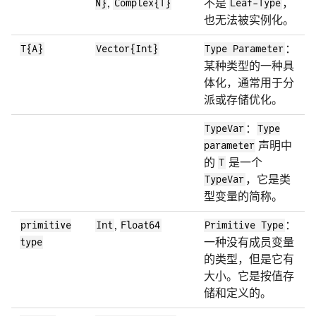
N}
,
Complex{T}
不是
Leaf-Type
，
也无法被实例化。
T{A}
Vector{Int}
Type Parameter
：
某种类型的一种具
体化，通常用于分
派或存储优化。
TypeVar
：
Type
parameter
声明中
的
T
是一个
TypeVar
，它是类
型变量的简称。
primitive
Int
,
Float64
Primitive Type
：
type
一种没有成员变量
的类型，但是它有
大小。它是按值存
储和定义的。