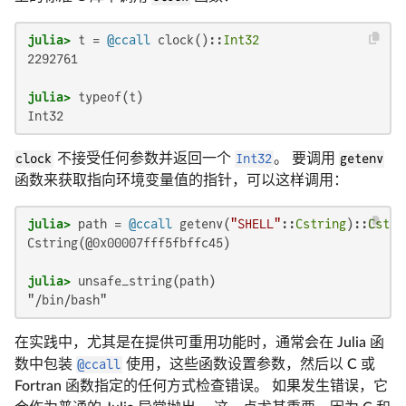
julia>
 t = 
@ccall
 clock()::
Int32
2292761

julia>
Int32
clock
不接受任何参数并返回一个
Int32
。 要调用
getenv
函数来获取指向环境变量值的指针，可以这样调用：
julia>
 path = 
@ccall
 getenv(
"SHELL"
::
Cstring
)::
Cstri
Cstring(@0x00007fff5fbffc45)

julia>
"/bin/bash"
在实践中，尤其是在提供可重用功能时，通常会在 Julia 函
数中包装
@ccall
使用，这些函数设置参数，然后以 C 或
Fortran 函数指定的任何方式检查错误。 如果发生错误，它