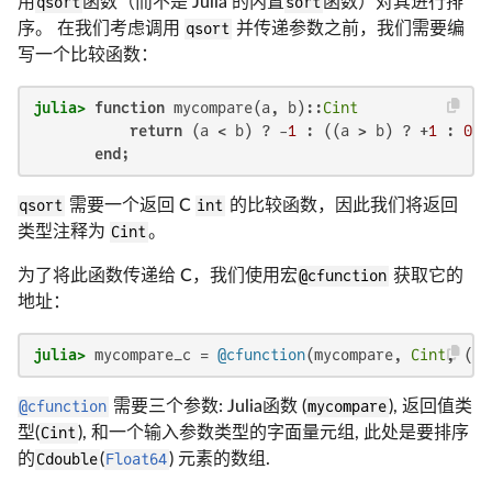
用
qsort
函数（而不是 Julia 的内置
sort
函数）对其进行排
序。 在我们考虑调用
qsort
并传递参数之前，我们需要编
写一个比较函数：
julia>
function
 mycompare(a, b)::
Cint
return
 (a < b) ? -
1
 : ((a > b) ? +
1
 : 
0
)

end
;
qsort
需要一个返回 C
int
的比较函数，因此我们将返回
类型注释为
Cint
。
为了将此函数传递给 C，我们使用宏
@cfunction
获取它的
地址：
julia>
 mycompare_c = 
@cfunction
(mycompare, 
Cint
, (
Re
@cfunction
需要三个参数: Julia函数 (
mycompare
), 返回值类
型(
Cint
), 和一个输入参数类型的字面量元组, 此处是要排序
的
Cdouble
(
Float64
) 元素的数组.