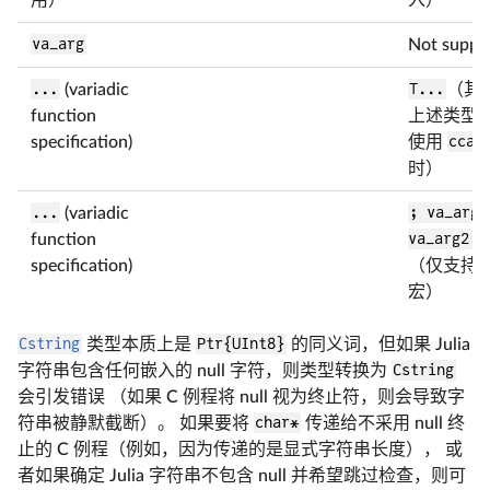
va_arg
Not suppo
...
(variadic
T...
（其
function
上述类型
specification)
使用
ccal
时）
...
(variadic
; va_arg1
function
va_arg2:
specification)
（仅支持
@
宏）
Cstring
类型本质上是
Ptr{UInt8}
的同义词，但如果 Julia
字符串包含任何嵌入的 null 字符，则类型转换为
Cstring
会引发错误 （如果 C 例程将 null 视为终止符，则会导致字
符串被静默截断）。 如果要将
char*
传递给不采用 null 终
止的 C 例程（例如，因为传递的是显式字符串长度）， 或
者如果确定 Julia 字符串不包含 null 并希望跳过检查，则可