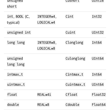
unsigned
Cushort
UInt16
short
int
,
BOOL
(C,
INTEGER*4
,
Cint
Int32
typical)
LOGICAL*4
unsigned int
Cuint
UInt32
long long
INTEGER*8
,
Clonglong
Int64
LOGICAL*8
unsigned
Culonglong
UInt64
long long
intmax_t
Cintmax_t
Int64
uintmax_t
Cuintmax_t
UInt64
float
REAL*4i
Cfloat
Float32
double
REAL*8
Cdouble
Float64