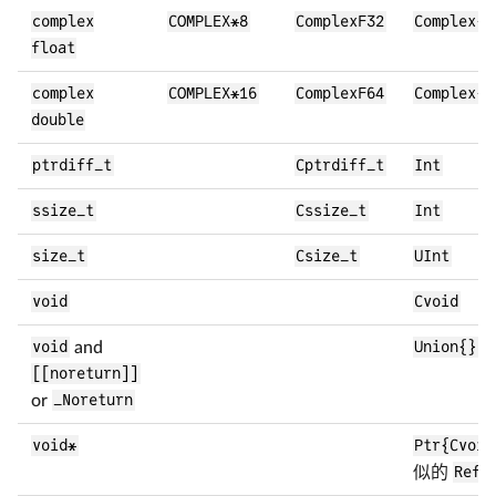
complex
COMPLEX*8
ComplexF32
Complex{F
float
complex
COMPLEX*16
ComplexF64
Complex{F
double
ptrdiff_t
Cptrdiff_t
Int
ssize_t
Cssize_t
Int
size_t
Csize_t
UInt
void
Cvoid
void
and
Union{}
[[noreturn]]
or
_Noreturn
void*
Ptr{Cvoid
似的
Ref{