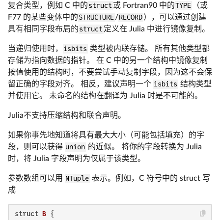
复合类型，例如 C 中的
struct
或 Fortran90 中的
TYPE
（或
F77 的某些变体中的
STRUCTURE
/
RECORD
），可以通过创建
具有相同字段布局的
struct
定义在 Julia 中进行镜像复制。
当递归使用时，
isbits
类型被内联存储。 所有其他类型都
存储为指向数据的指针。 在 C 中的另一个结构中镜像复制
按值使用的结构时，不要尝试手动复制字段，因为这不会保
留正确的字段对齐。 相反，建议声明一个
isbits
结构类型
并使用它。 未命名的结构在翻译为 Julia 时是不可能的。
Julia不支持压缩结构和联合声明。
如果你事先地知道将具有最大大小（可能包括填充）的字
段，则可以获得
union
的近似。 将你的字段转换为 Julia
时，将 Julia 字段声明为仅属于该类型。
参数数组可以用
NTuple
表示。例如，C 符号中的 struct 写
成
struct
B
 {