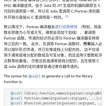
GCC 或 Clang 编译自己的代码时，需要添加
-shared
和
-
fPIC
编译器选项。由于 Julia 的 JIT 生成的机器码跟原生 C
代码的调用是一样，所以在 Julia 里调用 C/Fortran 库的额
[1]
外开销与直接从 C 里调用是一样的。
默认情况下，Fortran 编译器会
进行名称修饰
（例如，将函
数名转换为小写或大写，通常会添加下划线）， 要调用
Fortran 函数，传递的标识符必须与 Fortran 编译器名称修
饰之后的一致。 此外，在调用 Fortran 函数时，
所有
输入必
须以指针形式传递，并已在堆或栈上分配内存。 这不仅适
用于通常是堆分配的数组及可变对象，而且适用于整数和浮
点数等标量值， 尽管这些值通常是栈分配的，且在使用 C
或 Julia 调用约定时通常是通过寄存器传递的。
The syntax for
@ccall
to generate a call to the library
function is:
@ccall
 library.function_name(argvalue1::argtype1, 
@ccall
 function_name(argvalue1::argtype1, ...)::ret
@ccall
 $function_pointer(argvalue1::argtype1, ...)