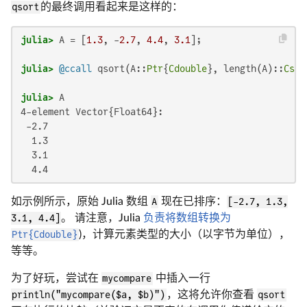
qsort
的最终调用看起来是这样的：
julia>
 A = [
1.3
, -
2.7
, 
4.4
, 
3.1
julia>
@ccall
 qsort(A::
Ptr
{
Cdouble
}, length(A)::
Csiz
julia>
4-element Vector{Float64}:

 -2.7

  1.3

  3.1

  4.4
如示例所示，原始 Julia 数组
A
现在已排序：
[-2.7, 1.3,
3.1, 4.4]
。 请注意，Julia
负责将数组转换为
Ptr{Cdouble}
)，计算元素类型的大小（以字节为单位），
等等。
为了好玩，尝试在
mycompare
中插入一行
println("mycompare($a, $b)")
，这将允许你查看
qsort