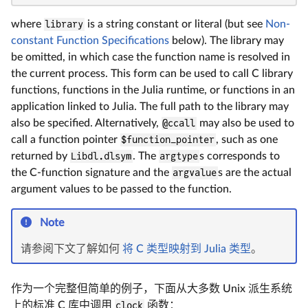
where
library
is a string constant or literal (but see
Non-
constant Function Specifications
below). The library may
be omitted, in which case the function name is resolved in
the current process. This form can be used to call C library
functions, functions in the Julia runtime, or functions in an
application linked to Julia. The full path to the library may
also be specified. Alternatively,
@ccall
may also be used to
call a function pointer
$function_pointer
, such as one
returned by
Libdl.dlsym
. The
argtype
s corresponds to
the C-function signature and the
argvalue
s are the actual
argument values to be passed to the function.
Note
请参阅下文了解如何
将 C 类型映射到 Julia 类型
。
作为一个完整但简单的例子，下面从大多数 Unix 派生系统
上的标准 C 库中调用
clock
函数：