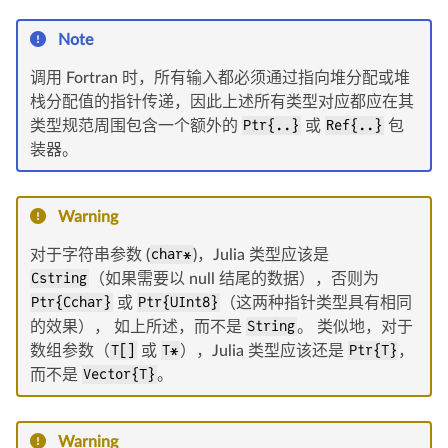
Note
调用 Fortran 时，所有输入都必须通过指向堆分配或堆
栈分配值的指针传递，因此上述所有类型对应都应在其
类型规范周围包含一个额外的
Ptr{..}
或
Ref{..}
包
装器。
Warning
对于字符串参数 (
char*
)，Julia 类型应该是
Cstring
（如果需要以 null 结尾的数据），否则为
Ptr{Cchar}
或
Ptr{UInt8}
（这两种指针类型具有相同
的效果）， 如上所述，而不是
String
。 类似地，对于
数组参数（
T[]
或
T*
），Julia 类型应该还是
Ptr{T}
，
而不是
Vector{T}
。
Warning