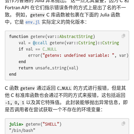
会作为普通的 Julia 异常抛出。 这一点尤其重要，因为 C 和
Fortran API 在它们指示错误条件的方式上是出了名的不一
致。 例如，
getenv
C 库函数被包裹在下面的 Julia 函数
中，它是
env.jl
实际定义的简化版本：
function
 getenv(var::
AbstractString
)

    val = 
@ccall
 getenv(var::
Cstring
)::
Cstring
if
 val == 
C_NULL
        error(
"getenv: undefined variable: "
, var)

end
return
end
C 函数
getenv
通过返回
C_NULL
的方式进行报错，但是其
他 C 标准库函数也会通过不同的方式来报错，这包括返回
-1, 0, 1
以及其它特殊值。 此封装能够抛出异常信息，即
是否调用者在尝试获取一个不存在的环境变量：
julia>
 getenv(
"SHELL"
"/bin/bash"
