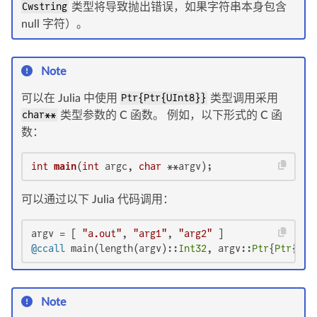
Cwstring
类型将导致抛出错误，如果字符串本身包含
null 字符）。
Note
可以在 Julia 中使用
Ptr{Ptr{UInt8}}
类型调用采用
char**
类型参数的 C 函数。 例如，以下形式的 C 函
数：
int
main
(
int
 argc, 
char
 **argv)
;
可以通过以下 Julia 代码调用：
argv = [ 
"a.out"
, 
"arg1"
, 
"arg2"
@ccall
 main(length(argv)::
Int32
, argv::
Ptr
{
Ptr
{
UIn
Note