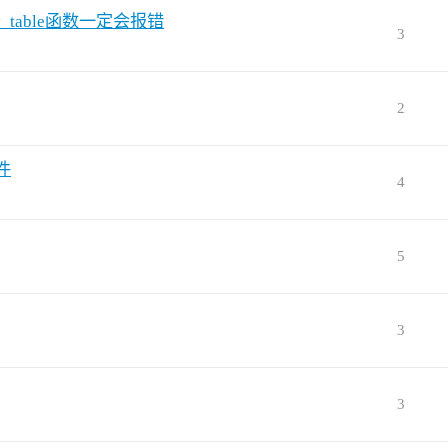
table函数一定会报错
3
2
件
4
5
3
3