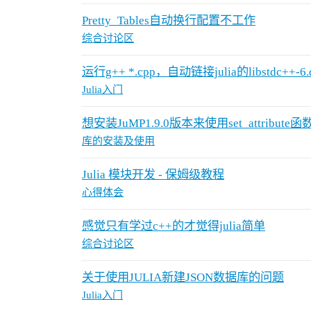
Pretty_Tables自动换行配置不工作
综合讨论区
运行g++ *.cpp，自动链接julia的libstdc++-6.d
Julia入门
想安装JuMP1.9.0版本来使用set_attrib
库的安装及使用
Julia 模块开发 - 保姆级教程
心得体会
感觉只有学过c++的才觉得julia简单
综合讨论区
关于使用JULIA新建JSON数据库的问题
Julia入门