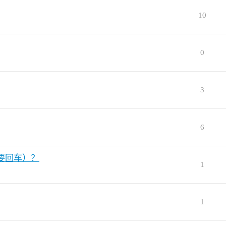
10
0
3
6
要回车）？
1
1