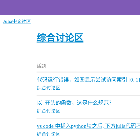
Julia中文社区
综合讨论区
话题
代码运行错误，如图显示尝试访问索引 [0, 1] 
综合讨论区
以_开头的函数，这是什么规范？
综合讨论区
vs code 中插入python块之后, 下方julia代
综合讨论区