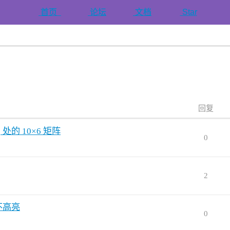
首页
论坛
文档
Star
回复
处的 10×6 矩阵
0
2
码不高亮
0