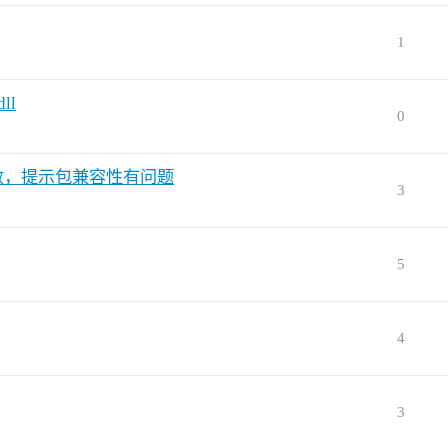
1
ll
0
ute函数，提示包兼容性有问题
3
5
4
3